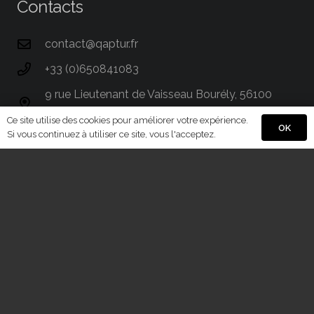
Contacts
contact@qaptur.fr
+33 (0)650841083
9 rue Lieutenant de Vaisseau Bourély, 56100
Lorient
Ce site utilise des cookies pour améliorer votre expérience.
OK
Si vous continuez à utiliser ce site, vous l'acceptez.
Plan du site
Prestations
Projets