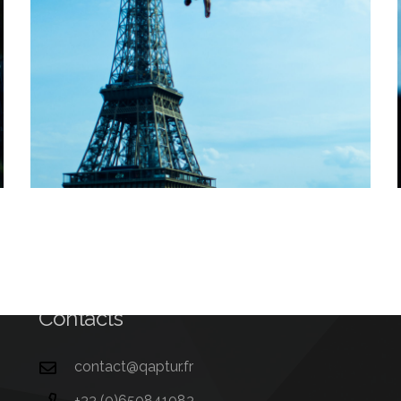
Contacts
contact@qaptur.fr
+33 (0)650841083