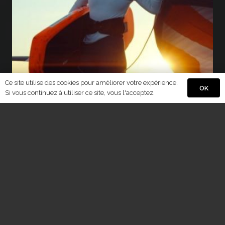
Ce site utilise des cookies pour améliorer votre expérience.
OK
Si vous continuez à utiliser ce site, vous l'acceptez.
Contacts
contact@qaptur.fr
+33 (0)650841083
9 rue Lieutenant de Vaisseau Bourély, 56100
Lorient