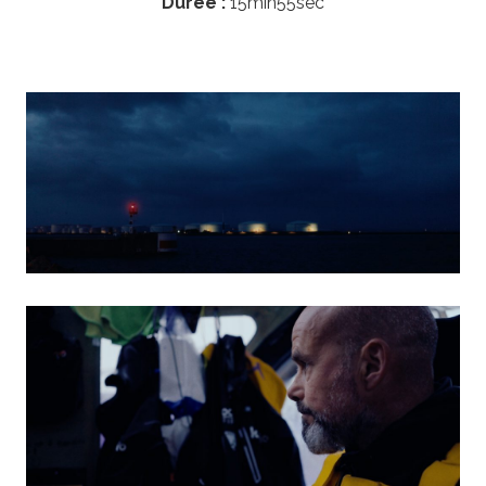
Durée :
15min55sec