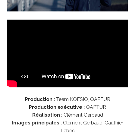
Production :
Team KOESIO, QAPTUR
Production exécutive :
QAPTUR
Réalisation :
Clément Gerbaud
Images principales :
Clement Gerbaud, Gauthier
Lebec