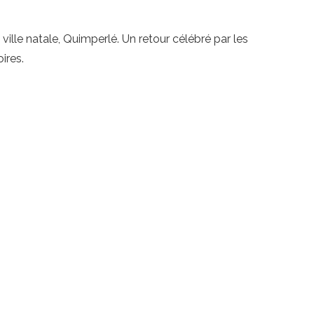
ille natale, Quimperlé. Un retour célébré par les
ires.
Plan du site
Prestations