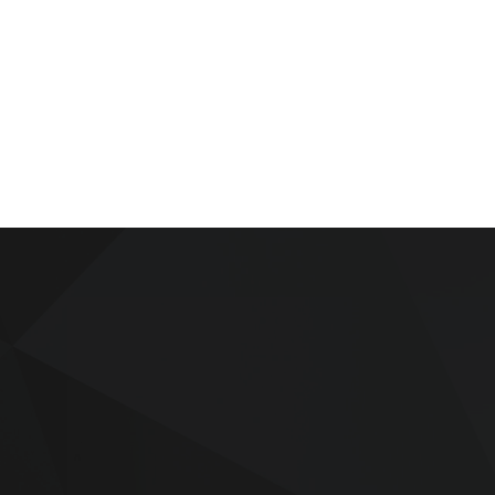
+33 (0)650841083
9 rue Lieutenant de Vaisseau Bourély,
56100 Lorient